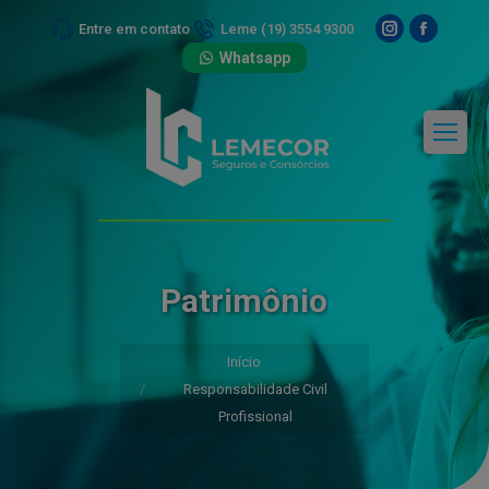
Instagram
Facebo
Entre em contato
Leme (19) 3554 9300
page
page
Whatsapp
opens
opens
in
in
new
new
window
windo
Patrimônio
Você está aqui:
Início
Responsabilidade Civil
Profissional